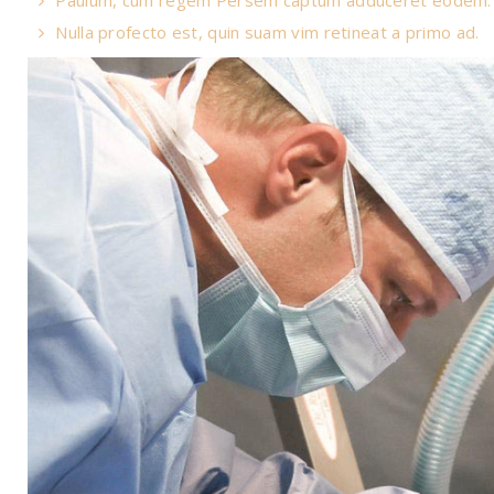
Paulum, cum regem Persem captum adduceret eodem.
Nulla profecto est, quin suam vim retineat a primo ad.