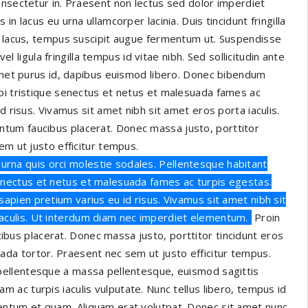
onsectetur in. Praesent non lectus sed dolor imperdiet
n lacus eu urna ullamcorper lacinia. Duis tincidunt fringilla
um lacus, tempus suscipit augue fermentum ut. Suspendisse
el ligula fringilla tempus id vitae nibh. Sed sollicitudin ante
 amet purus id, dapibus euismod libero. Donec bibendum
bi tristique senectus et netus et malesuada fames ac
d risus. Vivamus sit amet nibh sit amet eros porta iaculis.
tum faucibus placerat. Donec massa justo, porttitor
em ut justo efficitur tempus.
rna quis orci molestie sodales. Pellentesque habitant
enectus et netus et malesuada fames ac turpis egestas.
sapien pretium varius eu id risus. Vivamus sit amet nibh sit
aculis. Ut interdum diam nec imperdiet elementum.
Proin
bus placerat. Donec massa justo, porttitor tincidunt eros
uada tortor. Praesent nec sem ut justo efficitur tempus.
 pellentesque a massa pellentesque, euismod sagittis
am ac turpis iaculis vulputate. Nunc tellus libero, tempus id
entum et quam. Aliquam erat volutpat. Donec sit amet nunc