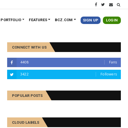
PORTFOLIO
FEATURES
BCZ.COM
SIGN UP
LOGIN
CONNECT WITH US
4408
Fans
3422
Followers
POPULAR POSTS
CLOUD LABELS