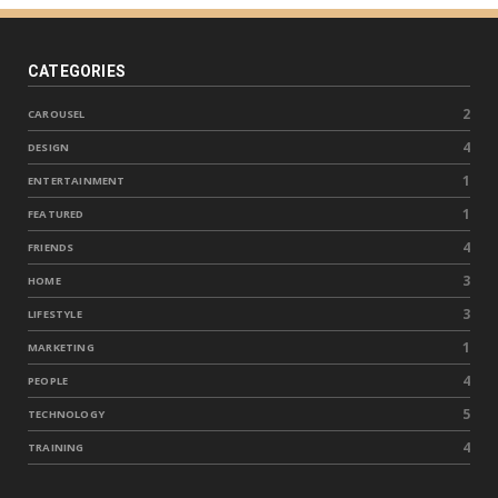
CATEGORIES
2
CAROUSEL
4
DESIGN
1
ENTERTAINMENT
1
FEATURED
4
FRIENDS
3
HOME
3
LIFESTYLE
1
MARKETING
4
PEOPLE
5
TECHNOLOGY
4
TRAINING