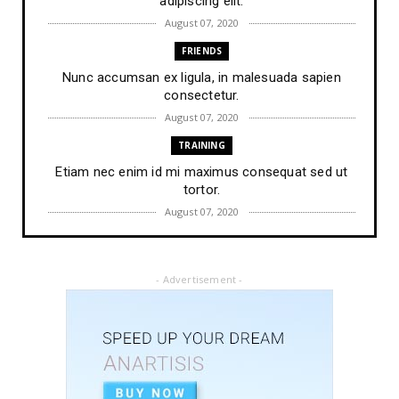
adipiscing elit.
August 07, 2020
FRIENDS
Nunc accumsan ex ligula, in malesuada sapien
consectetur.
August 07, 2020
TRAINING
Etiam nec enim id mi maximus consequat sed ut
tortor.
August 07, 2020
FRIENDS
Lorem ipsum dolor sit amet, consectetur
- Advertisement -
adipiscing elit.
August 07, 2020
PEOPLE
Vestibulum maximus ipsum lacus, tempus suscipit
augue.