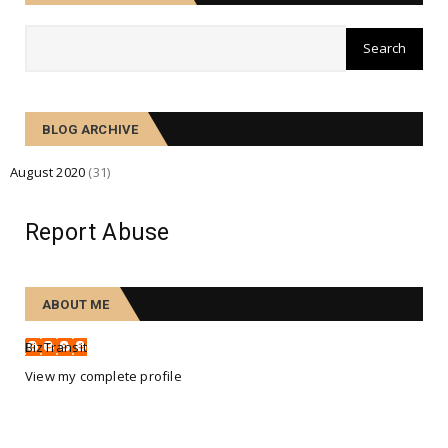
BLOG ARCHIVE
August 2020
(31)
Report Abuse
ABOUT ME
BizTransit
View my complete profile