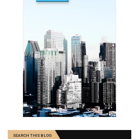
August 07, 2020
PEOPLE
Duis tempor purus rutrum, tincidunt lacus.
August 07, 2020
PEOPLE
Etiam nec enim id mi maximus consequat sed ut
tortor.
August 07, 2020
TRAINING
Morbi lobortis ultricies urna, neque aliquam sit
amet.
August 07, 2020
SEARCH THIS BLOG