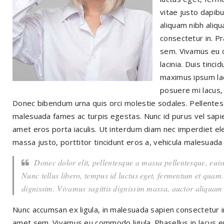
vitae justo dapib
aliquam nibh aliq
consectetur in. P
sem. Vivamus eu c
lacinia. Duis tinci
maximus ipsum la
posuere mi lacus, v
Donec bibendum urna quis orci molestie sodales. Pellentes
malesuada fames ac turpis egestas. Nunc id purus vel sapien
amet eros porta iaculis. Ut interdum diam nec imperdiet 
massa justo, porttitor tincidunt eros a, vehicula malesuada
Donec dolor elit, pellentesque a massa pellentesque, euis
Nunc tellus libero, tempus id luctus eget, fermentum et quam
dignissim. Vivamus sagittis dignissim massa, auctor aliquam
Nunc accumsan ex ligula, in malesuada sapien consectetur in
amet sem. Vivamus eu commodo ligula. Phasellus in lacus eu ur