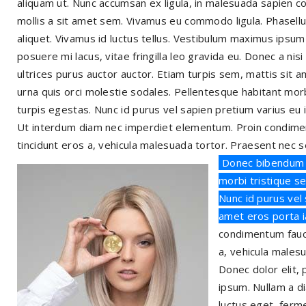
aliquam ut. Nunc accumsan ex ligula, in malesuada sapien c
mollis a sit amet sem. Vivamus eu commodo ligula. Phasellus i
aliquet. Vivamus id luctus tellus. Vestibulum maximus ips
posuere mi lacus, vitae fringilla leo gravida eu. Donec a nisi v
ultrices purus auctor auctor. Etiam turpis sem, mattis sit
urna quis orci molestie sodales. Pellentesque habitant mor
turpis egestas. Nunc id purus vel sapien pretium varius eu i
Ut interdum diam nec imperdiet elementum. Proin condimen
tincidunt eros a, vehicula malesuada tortor. Praesent nec s
Donec bibendum u
morbi tristique s
Nunc id purus vel 
amet eros porta i
condimentum fauci
a, vehicula males
Donec dolor elit,
ipsum. Nullam a di
luctus eget, ferm