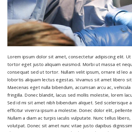
Lorem ipsum dolor sit amet, consectetur adipiscing elit. U
tortor eget justo aliquam euismod. Morbi ut massa et neque
consequat sed ut tortor. Nullam velit ipsum, ornare id leo a,
lobortis aliquam lectus egestas. Vivamus sit amet libero s
Maecenas eget nulla bibendum, accumsan arcu ac, vehicula ris
fringilla. Donec blandit, lacus sed mollis molestie, lorem lacu
Sed id mi sit amet nibh bibendum aliquet. Sed scelerisque al
efficitur viverra ipsum a molestie. Donec dolor elit, pelle
Nullam a diam ac turpis iaculis vulputate. Nunc tellus libe
volutpat. Donec sit amet nunc vitae justo dapibus dignissim