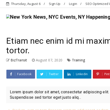
Thursday, August 6
Sign Up
Login
SEO Optimized W
Etiam nec enim id mi maxi
tortor.
BizTransit
August 07, 2020
Training
Facebook
Twitter
Linkedin
Pint
Lorem ipsum dolor sit amet, consectetur adipiscing elit.
Suspendisse sed tortor eget justo aliq...