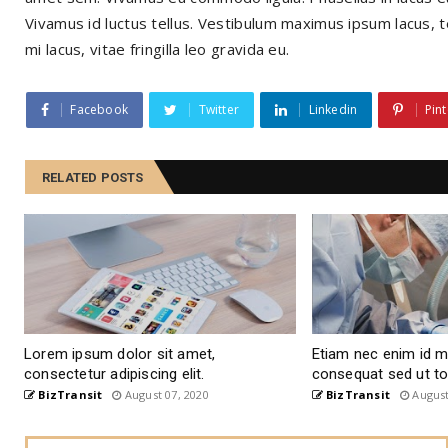
Vivamus id luctus tellus. Vestibulum maximus ipsum lacus
mi lacus, vitae fringilla leo gravida eu.
Facebook
Twitter
Linkedin
Pint
RELATED POSTS
Lorem ipsum dolor sit amet,
Etiam nec enim id 
consectetur adipiscing elit.
consequat sed ut to
BizTransit
August 07, 2020
BizTransit
August