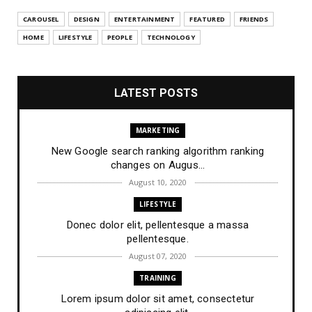
CAROUSEL
DESIGN
ENTERTAINMENT
FEATURED
FRIENDS
HOME
LIFESTYLE
PEOPLE
TECHNOLOGY
LATEST POSTS
MARKETING
New Google search ranking algorithm ranking
changes on Augus...
August 10, 2020
LIFESTYLE
Donec dolor elit, pellentesque a massa
pellentesque.
August 07, 2020
TRAINING
Lorem ipsum dolor sit amet, consectetur