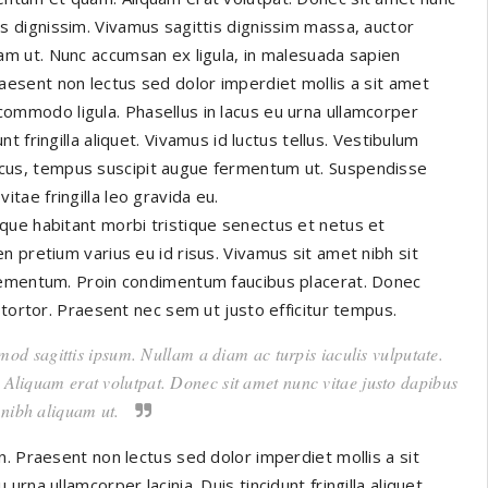
us dignissim. Vivamus sagittis dignissim massa, auctor
uam ut. Nunc accumsan ex ligula, in malesuada sapien
raesent non lectus sed dolor imperdiet mollis a sit amet
ommodo ligula. Phasellus in lacus eu urna ullamcorper
dunt fringilla aliquet. Vivamus id luctus tellus. Vestibulum
cus, tempus suscipit augue fermentum ut. Suspendisse
itae fringilla leo gravida eu.
que habitant morbi tristique senectus et netus et
 pretium varius eu id risus. Vivamus sit amet nibh sit
elementum. Proin condimentum faucibus placerat. Donec
 tortor. Praesent nec sem ut justo efficitur tempus.
mod sagittis ipsum. Nullam a diam ac turpis iaculis vulputate.
. Aliquam erat volutpat. Donec sit amet nunc vitae justo dapibus
 nibh aliquam ut.
. Praesent non lectus sed dolor imperdiet mollis a sit
na ullamcorper lacinia. Duis tincidunt fringilla aliquet.