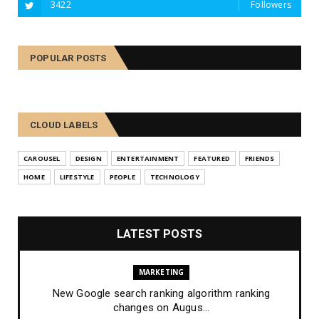
3422
Followers
POPULAR POSTS
CLOUD LABELS
CAROUSEL
DESIGN
ENTERTAINMENT
FEATURED
FRIENDS
HOME
LIFESTYLE
PEOPLE
TECHNOLOGY
LATEST POSTS
MARKETING
New Google search ranking algorithm ranking
changes on Augus...