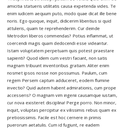
amicitia statueris utilitatis causa expetenda vides. Te
enim iudicem aequum puto, modo quae dicat ille bene
noris. Ego quoque, inquit, didicerim libentius si quid
attuleris, quam te reprehenderim. Cur deinde
Metrodori liberos commendas? Potius inflammat, ut
coercendi magis quam dedocendi esse videantur.
Istam voluptatem perpetuam quis potest praestare
sapienti? Quod idem cum vestri faciant, non satis
magnam tribuunt inventoribus gratiam. Aliter enim
nosmet ipsos nosse non possumus. Paulum, cum
regem Persem captum adduceret, eodem flumine
invectio? Quid autem habent admirationis, cum prope
accesseris? O magnam vim ingenii causamque iustam,
cur nova existeret disciplina! Perge porro. Non minor,
inquit, voluptas percipitur ex vilissimis rebus quam ex
pretiosissimis. Facile est hoc cernere in primis
puerorum aetatulis. Cum id fugiunt, re eadem