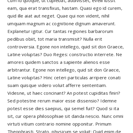
Cum id quoque, ut cupiebat, audivisset, evelli iussit
eam, qua erat transfixus, hastam. Quasi ego id curem,
quid ille aiat aut neget. Quae qui non vident, nihil
umquam magnum ac cognitione dignum amaverunt.
Explanetur igitur. Cur tantas regiones barbarorum
pedibus obiit, tot maria transmisit? Nulla erit
controversia. Egone non intellego, quid sit don Graece,
Latine voluptas? Duo Reges: constructio interrete. Ne
amores quidem sanctos a sapiente alienos esse
arbitrantur. Egone non intellego, quid sit don Graece,
Latine voluptas? Hinc ceteri particulas arripere conati
suam quisque videro voluit afferre sententiam.
Videsne, ut haec concinant? An potest cupiditas finiri?
Sed potestne rerum maior esse dissensio? Idemne
potest esse dies saepius, qui semel fuit? Quod si ita
sit, cur opera philosophiae sit danda nescio. Nunc omni
virtuti vitium contrario nomine opponitur. Primum
Theophrasti, Strato, physicum se voluit; Quid enim de