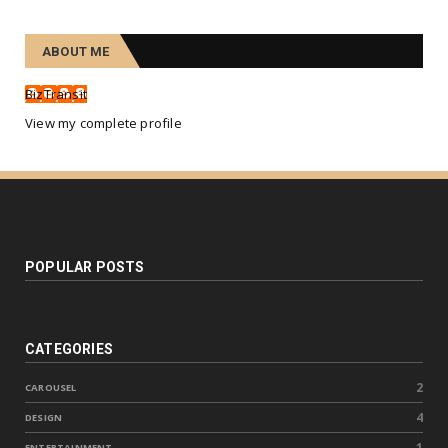
ABOUT ME
BizTransit
View my complete profile
POPULAR POSTS
CATEGORIES
2
CAROUSEL
4
DESIGN
1
ENTERTAINMENT